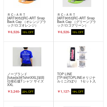
ＲＣ−ＡＲＴ
ＲＣ−ＡＲＴ
[ART9052]RC-ART Snap
[ART9053]RC-ART Snap
Back Cap （オレンジブラ
Back Cap （グリーンブラ
ック/ロゴオレンジ）
ック/ロゴグリーン）
￥6,526-
￥6,526-
15% OFF
15% OFF
ノーブランド
TOP LINE
[fukada38TshirtXXL]深田
[TP-99]TOPLINEオリジナ
仕様応援Tシャツ サイズ
ルミニのぼり 1セット入
XXL
￥3,240-
￥1,127-
22% OFF
19% OFF