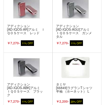
アディクション
アディクション
[AD-IQOS-AR]アルミ Ｉ
[AD-IQOS-AGU]アルミ
ＱＯＳケース レッド
ＩＱＯＳケース ガンメ
タル
￥7,270-
￥7,270-
11% OFF
11% OFF
アディクション
タミヤ
[AD-IQOS-ABK]アルミ
[66849]ラグランTシャツ
ＩＱＯＳケース ブラッ
半袖 （ホーネット） L
ク
￥7,270-
￥2,200-
11% OFF
20% OFF