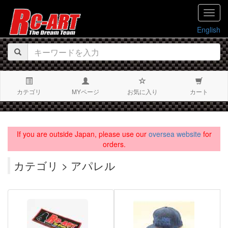
navig
English
カテゴリ
MYページ
お気に入り
カート
If you are outside Japan, please use our
oversea website
for
orders.
カテゴリ > アパレル