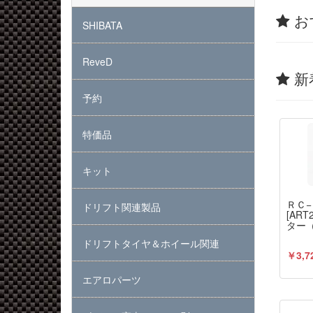
お
SHIBATA
ReveD
新
予約
特価品
キット
ＲＣ
ドリフト関連製品
[AR
ター（
ドリフトタイヤ＆ホイール関連
￥3,7
エアロパーツ