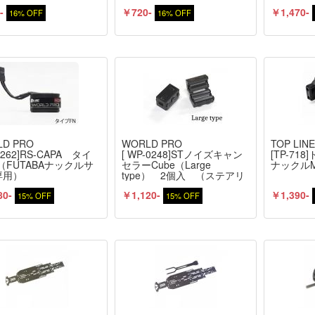
-
￥720-
￥1,470-
16% OFF
16% OFF
D PRO
WORLD PRO
TOP LIN
0262]RS-CAPA タイ
[ WP-0248]STノイズキャン
[TP-71
（FUTABAナックルサ
セラーCube（Large
ナックルM-
専用）
type） 2個入 （ステアリ
ングサーボ用）
80-
￥1,120-
￥1,390-
15% OFF
15% OFF