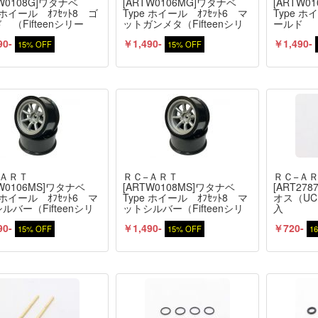
TW0108G]ワタナベ
[ARTW0106MG]ワタナベ
[ARTW0
e ホイール ｵﾌｾｯﾄ8 ゴ
Type ホイール ｵﾌｾｯﾄ6 マ
Type ホ
 （Fifteenシリー
ットガンメタ（Fifteenシリ
ールド （F
個入
ーズ）2個入
ズ）2個
90-
￥1,490-
￥1,490-
15% OFF
15% OFF
−ＡＲＴ
ＲＣ−ＡＲＴ
ＲＣ−Ａ
TW0106MS]ワタナベ
[ARTW0108MS]ワタナベ
[ART2
e ホイール ｵﾌｾｯﾄ6 マ
Type ホイール ｵﾌｾｯﾄ8 マ
オス（U
ルバー（Fifteenシリ
ットシルバー（Fifteenシリ
入
）2個入
ーズ）2個入
90-
￥1,490-
￥720-
15% OFF
15% OFF
1