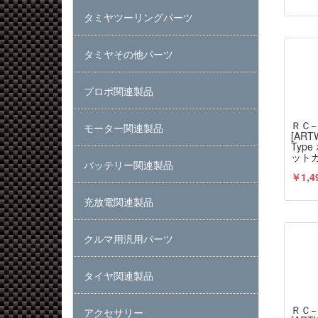
タミヤツーリングパーツ
タミヤその他パーツ
プロポ関連製品
ＲＣ
モーター関連製品
[AR
Typ
ットガ
バッテリー関連製品
ーズ
￥1,4
充放電関連製品
クルマ用汎用パーツ
タイヤ関連製品
ＲＣ
アクセサリー