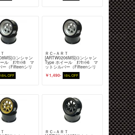
ＲＴ
ＲＣ−ＡＲＴ
208MS]ロンシャン
[ARTW0206MS]ロンシャン
イール ｵﾌｾｯﾄ8 マ
Type ホイール ｵﾌｾｯﾄ6 マ
ー（Fifteenシリ
ットシルバー（Fifteenシリ
個入
ーズ）2個入
￥1,490-
15% OFF
15% OFF
ＲＴ
ＲＣ−ＡＲＴ