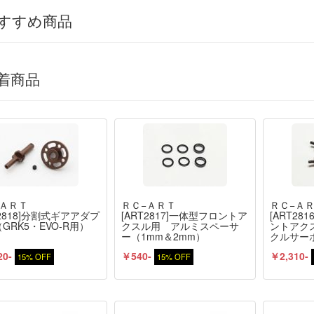
すすめ商品
着商品
−ＡＲＴ
ＲＣ−ＡＲＴ
ＲＣ−Ａ
T2818]分割式ギアアダプ
[ART2817]一体型フロントア
[ART2
GRK5・EVO-R用）
クスル用 アルミスペーサ
ントアクス
ー（1mm＆2mm）
クルサー
20-
￥540-
￥2,310-
15% OFF
15% OFF