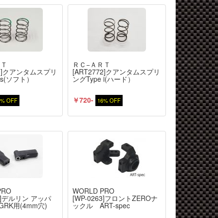
ＲＴ
ＲＣ−ＡＲＴ
773]クアンタムスプリ
[ART2772]クアンタムスプリ
 s(ソフト）
ングType i(ハード）
￥720-
6% OFF
16% OFF
PRO
WORLD PRO
64]デルリン アッパ
[WP-0263]フロントZEROナ
GRK用(4mm穴)
ックル ART-spec