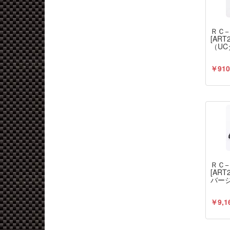
ＲＣ
[AR
（UC
￥910
ＲＣ
[AR
バー
￥9,1