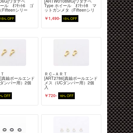
106G]ワタナベ
[ARTW0108MG]ワタナベ
イール ｵﾌｾｯﾄ6 ゴ
Type ホイール ｵﾌｾｯﾄ8 マ
ifteenシリー
ットガンメタ（Fifteenシリ
入
ーズ）2個入
￥1,490-
15% OFF
15% OFF
ＲＴ
ＲＣ−ＡＲＴ
787]真鍮ボールエンド
[ART2786]真鍮ボールエンド
Cダンパー用）2個
メス（UCダンパー用）2個
入
￥720-
6% OFF
16% OFF