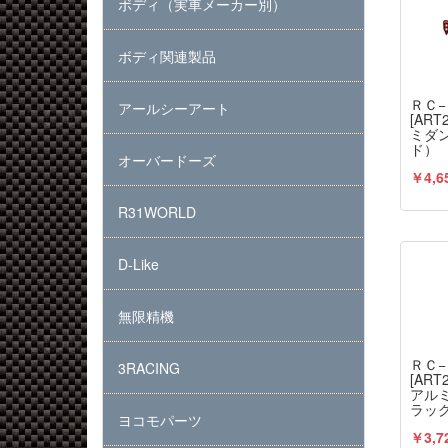
ボディ（実車メーカー別）
ボディ関連製品
ＲＣ
アールシーアート
[ART
ミダ
ド）
オーバードーズ
￥4,6
R31WORLD
D-Like
無限精機
ＲＣ
3RACING
[AR
アル
ラッ
ヨコモパーツ
￥3,7