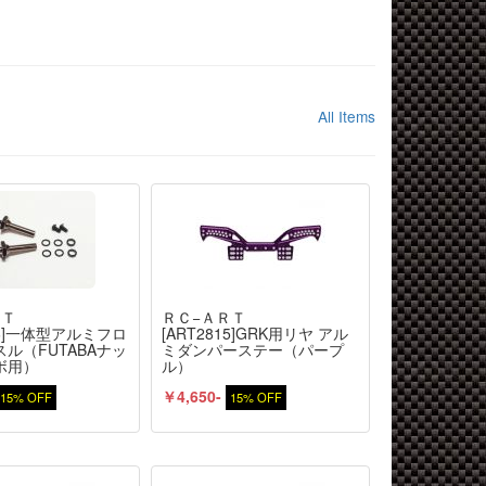
All Items
ＲＴ
ＲＣ−ＡＲＴ
816]一体型アルミフロ
[ART2815]GRK用リヤ アル
ル（FUTABAナッ
ミダンパーステー（パープ
ボ用）
ル）
￥4,650-
15% OFF
15% OFF