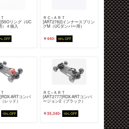
ＲＴ
ＲＣ−ＡＲＴ
83]S5Oリング（UC
[ART2782]インナースプリン
用）４個入
グM（UCダンパー用）
￥440-
5% OFF
16% OFF
ＲＴ
ＲＣ−ＡＲＴ
8]RDX-ARTコンバ
[ART2777]RDX-ARTコンバ
2（レッド）
ージョン2（ブラック）
-
￥35,340-
15% OFF
15% OFF