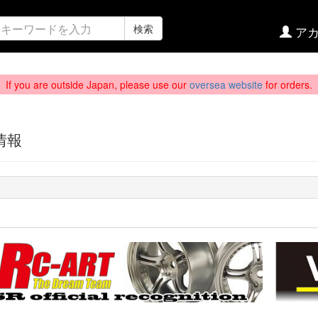
検索
アカ
If you are outside Japan, please use our
oversea website
for orders.
情報