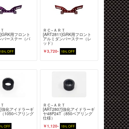
ＲＴ
ＲＣ−ＡＲＴ
12]GRK用フロント
[ART2811]GRK用フロント
ンパーステー（パ
アルミダンパーステー（レ
ッド）
￥3,720-
15% OFF
15% OFF
ＲＴ
ＲＣ−ＡＲＴ
808]強化アイドラーギ
[ART2807]強化アイドラーギ
4T（1050ベアリング
ヤ48P24T（850ベアリング
仕様）
￥1,120-
5% OFF
15% OFF