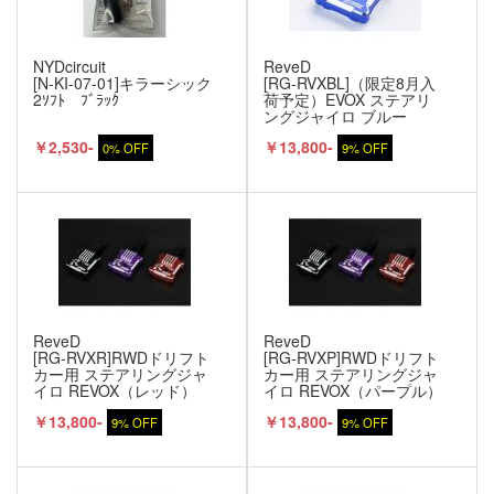
NYDcircuit
ReveD
[N-KI-07-01]キラーシック
[RG-RVXBL]（限定8月入
2ｿﾌﾄ ﾌﾞﾗｯｸ
荷予定）EVOX ステアリ
ングジャイロ ブルー
￥2,530-
￥13,800-
0% OFF
9% OFF
ReveD
ReveD
[RG-RVXR]RWDドリフト
[RG-RVXP]RWDドリフト
カー用 ステアリングジャ
カー用 ステアリングジャ
イロ REVOX（レッド）
イロ REVOX（パープル）
￥13,800-
￥13,800-
9% OFF
9% OFF