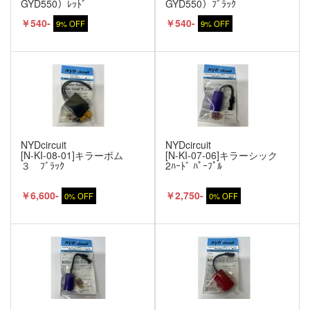
GYD550）ﾚｯﾄﾞ
GYD550）ﾌﾞﾗｯｸ
￥540-
￥540-
9% OFF
9% OFF
NYDcircuit
NYDcircuit
[N-KI-08-01]キラーボム
[N-KI-07-06]キラーシック
３ ﾌﾞﾗｯｸ
2ﾊｰﾄﾞ ﾊﾟｰﾌﾟﾙ
￥6,600-
￥2,750-
0% OFF
0% OFF