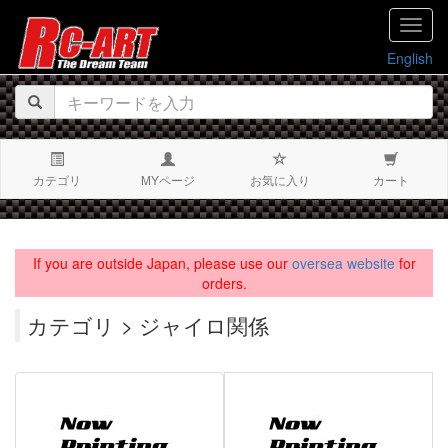
navig
English
カテゴリ
MYページ
お気に入り
カート
If you are outside Japan, please use our
oversea website
for
orders.
カテゴリ > ジャイロ関係