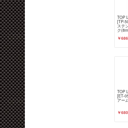
TOP 
[TP
ステ
ク(8m
￥686
TOP 
[ET
アーム
￥680