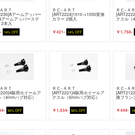
−ＡＲＴ
ＲＣ−ＡＲＴ
ＲＣ−Ａ
T2230]Aアームアッパー
[ART2224]1510→1050変換
[ART22
(Aアームアッパーステ
カラー 2個入
クスル（
）2本入
-
￥421-
￥1,758-
14% OFF
14% OFF
−ＡＲＴ
ＲＣ−ＡＲＴ
ＲＣ−Ａ
T2220]4駆用ホイールア
[ART2221]4駆用ホイールア
[ART21
ル（4mmハブ対応）
クスル（6mmハブ対応）
換フラン
34-
￥1,034-
￥449-
50% OFF
50% OFF
1