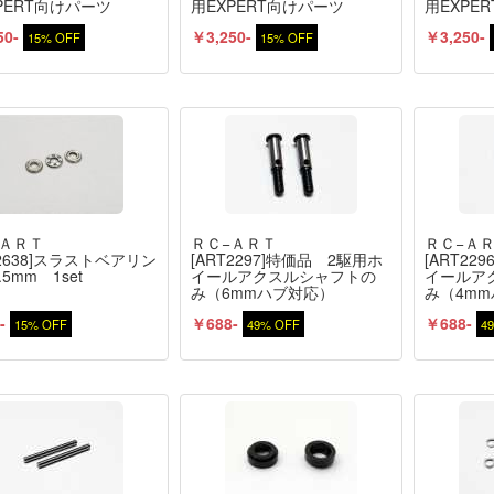
PERT向けパーツ
用EXPERT向けパーツ
用EXPE
50-
￥3,250-
￥3,250-
15% OFF
15% OFF
−ＡＲＴ
ＲＣ−ＡＲＴ
ＲＣ−Ａ
T2638]スラストベアリン
[ART2297]特価品 2駆用ホ
[ART22
5mm 1set
イールアクスルシャフトの
イールア
み（6mmハブ対応）
み（4m
-
￥688-
￥688-
15% OFF
49% OFF
4