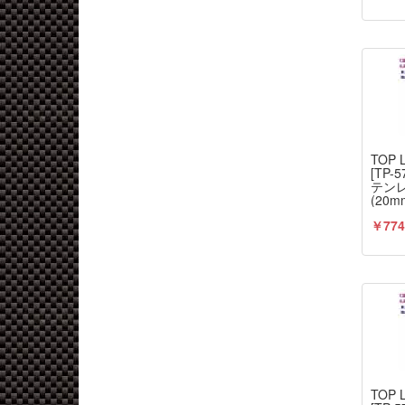
TOP 
[TP
テン
(20m
￥774
TOP 