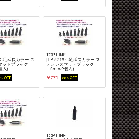
E
TOP LINE
12]C足延長カラー ス
[TP-5716]C足延長カラー ス
マットブラック
テンレスマットブラック
2個入)
(16mm/2個入)
￥774-
0% OFF
20% OFF
E
TOP LINE