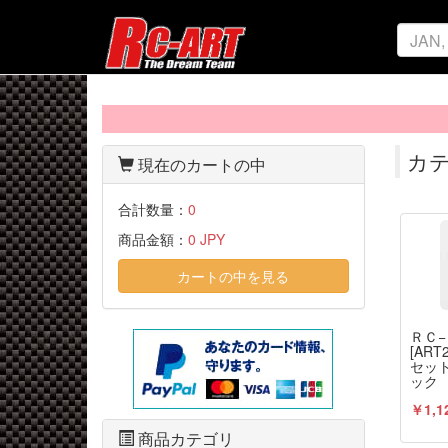
カテ
現在のカートの中
合計数量：
0
商品金額：
0 JPY
カートの中を見る
ＲＣ
[AR
セット
ック
￥1,1
商品カテゴリ