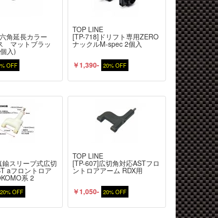
E
TOP LINE
006]六角延長カラー
[TP-718]ドリフト専用ZERO
ス マットブラッ
ナックルM-spec 2個入
2個入)
￥1,390-
0% OFF
20% OFF
E
TOP LINE
53]真鍮スリーブ式広切
[TP-607]広切角対応ASTフロ
ST aフロントロア
ントロアアーム RDX用
KOMO系 2
￥1,050-
20% OFF
20% OFF