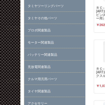
タミヤツーリングパーツ
ＲＣ
[AR
ピン
タミヤその他パーツ
ー用
￥262
プロポ関連製品
モーター関連製品
バッテリー関連製品
充放電関連製品
ＲＣ
[AR
クス
クルマ用汎用パーツ
￥1,0
タイヤ関連製品
アクセサリー