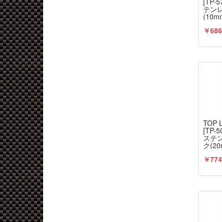
[TP
テン
(10m
￥686
TOP 
[TP
ステ
ク(20
￥774