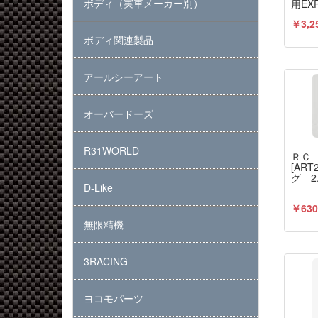
ボディ（実車メーカー別）
用EX
￥3,2
ボディ関連製品
アールシーアート
オーバードーズ
R31WORLD
ＲＣ
[AR
グ 2.
D-Like
￥630
無限精機
3RACING
ヨコモパーツ