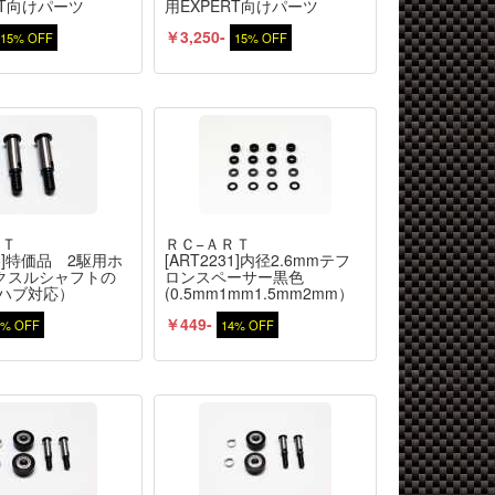
RT向けパーツ
用EXPERT向けパーツ
￥3,250-
15% OFF
15% OFF
ＲＴ
ＲＣ−ＡＲＴ
96]特価品 2駆用ホ
[ART2231]内径2.6mmテフ
クスルシャフトの
ロンスペーサー黒色
mハブ対応）
(0.5mm1mm1.5mm2mm）
各4個入
￥449-
9% OFF
14% OFF