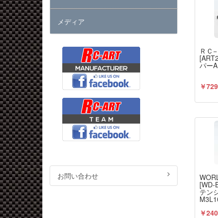
メディア
ＲＣ
[ART
パー
￥729
お問い合わせ
WORL
[WD-
テン
M3L1
￥240