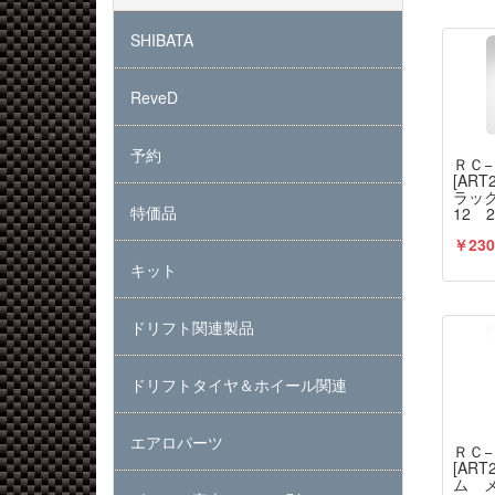
SHIBATA
ReveD
予約
ＲＣ
[AR
ラック
特価品
12 
￥230
キット
ドリフト関連製品
ドリフトタイヤ＆ホイール関連
エアロパーツ
ＲＣ
[AR
ム メ