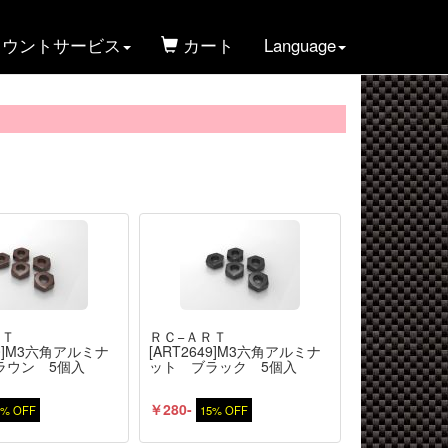
ウントサービス
カート
Language
ＲＴ
ＲＣ−ＡＲＴ
50]M3六角アルミナ
[ART2649]M3六角アルミナ
ラウン 5個入
ット ブラック 5個入
￥280-
5% OFF
15% OFF