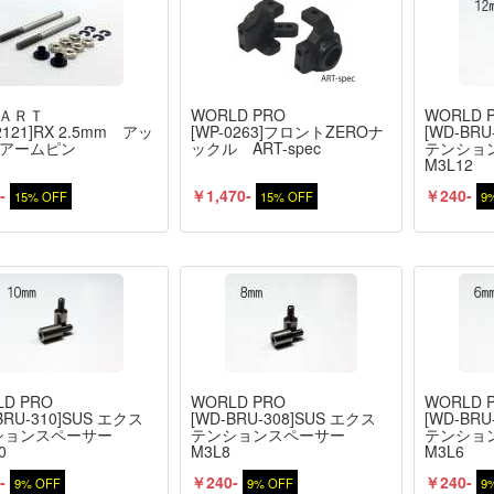
−ＡＲＴ
WORLD PRO
WORLD 
2121]RX 2.5mm アッ
[WP-0263]フロントZEROナ
[WD-BRU
Aアームピン
ックル ART-spec
テンショ
M3L12
-
￥1,470-
￥240-
15% OFF
15% OFF
9
D PRO
WORLD PRO
WORLD 
BRU-310]SUS エクス
[WD-BRU-308]SUS エクス
[WD-BRU
ションスペーサー
テンションスペーサー
テンショ
0
M3L8
M3L6
-
￥240-
￥240-
9% OFF
9% OFF
9