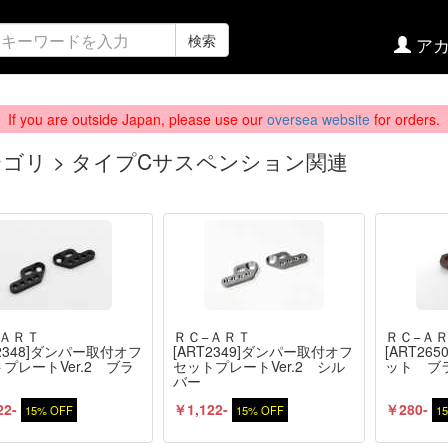
検索
アカ
If you are outside Japan, please use our
oversea website
for orders.
ゴリ > タイプCサスペンション関連
−ＡＲＴ
ＲＣ−ＡＲＴ
ＲＣ−Ａ
T2348]ダンパー取付オフ
[ART2349]ダンパー取付オフ
[ART26
プレートVer.2 ブラ
セットプレートVer.2 シル
ット ブ
バー
22-
￥1,122-
￥280-
15% OFF
15% OFF
1