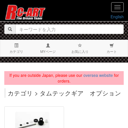
navig
English
カテゴリ
MYページ
お気に入り
カート
If you are outside Japan, please use our
oversea website
for
orders.
カテゴリ > タムテックギア オプション