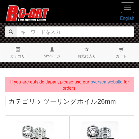
navig
English
カテゴリ
MYページ
お気に入り
カート
If you are outside Japan, please use our
oversea website
for
orders.
カテゴリ > ツーリングホイル26mm