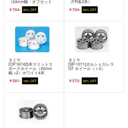
（24mm幅・オフセット
（FR各2本）
＋2）
￥704-
￥704-
20% OFF
20% OFF
タミヤ
タミヤ
[OP.1674]5本スリットス
[SP-1071]ポルシェカレラ
ポークホイール（26mm
GT ホイール（＋2）
幅 +2）ホワイト4本
￥581-
￥572-
19% OFF
20% OFF