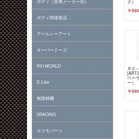
ボディ（実車メーカー別）
ク）
￥560
ボディ関連製品
アールシーアート
オーバードーズ
R31WORLD
ＲＣ
[AR
ペー
D-Like
ー）
￥560
無限精機
3RACING
ヨコモパーツ