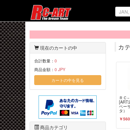
カテ
現在のカートの中
合計数量：
0
商品金額：
0 JPY
カートの中を見る
ＲＣ
[AR
ペー
タ）
￥560
商品カテゴリ