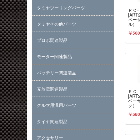
タミヤツーリングパーツ
ＲＣ
[AR
ペー
タミヤその他パーツ
ル）
￥560
プロポ関連製品
モーター関連製品
バッテリー関連製品
充放電関連製品
ＲＣ
[AR
ペー
クルマ用汎用パーツ
ク）
￥560
タイヤ関連製品
アクセサリー