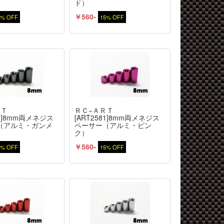
ド）
￥560-
5% OFF
15% OFF
ＲＴ
ＲＣ−ＡＲＴ
82]8mm両メネジス
[ART2581]8mm両メネジス
（アルミ・ガンメ
ペーサー（アルミ・ピン
ク）
￥560-
5% OFF
15% OFF