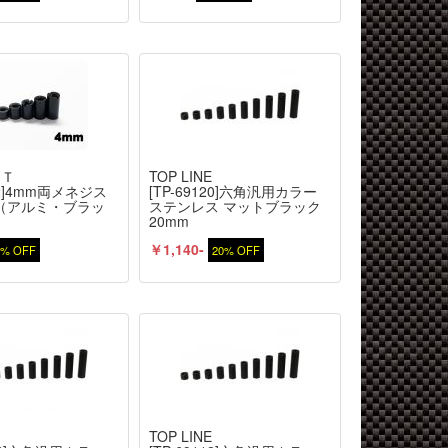
ＲＴ
TOP LINE
62]4mm両メネジス
[TP-69120]六角汎用カラー
（アルミ・ブラッ
ステンレス マットブラック
20mm
￥1,140-
5% OFF
20% OFF
E
TOP LINE