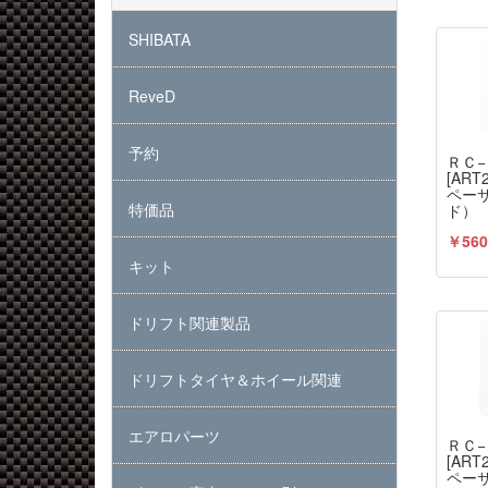
SHIBATA
ReveD
予約
ＲＣ
[AR
ペー
特価品
ド）
￥560
キット
ドリフト関連製品
ドリフトタイヤ＆ホイール関連
エアロパーツ
ＲＣ
[AR
ペー