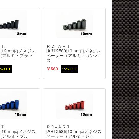
ＲＴ
ＲＣ−ＡＲＴ
90]12mm両メネジス
[ART2589]10mm両メネジス
（アルミ・ブラッ
ペーサー（アルミ・ガンメ
タ）
￥560-
5% OFF
15% OFF
ＲＴ
ＲＣ−ＡＲＴ
86]10mm両メネジス
[ART2585]10mm両メネジス
（アルミ・ブル
ペーサー（アルミ・レッ