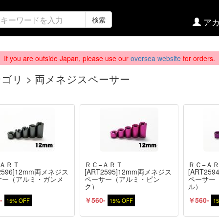
検索
アカ
If you are outside Japan, please use our
oversea website
for orders.
ゴリ > 両メネジスペーサー
−ＡＲＴ
ＲＣ−ＡＲＴ
ＲＣ−Ａ
T2596]12mm両メネジス
[ART2595]12mm両メネジス
[ART25
サー（アルミ・ガンメ
ペーサー（アルミ・ピン
ペーサー
ク）
ル）
-
￥560-
￥560-
15% OFF
15% OFF
1