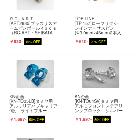
ＲＣ−ＡＲＴ
TOP LINE
[ART2685]ブラスサスア
[TP-157]ローフリクショ
ームピンボール 4ｐｃｓ
ンインナーサスピン
（RC-ART・SHIBATA
(Φ3.0mm×46mm)2本入
系）
￥630-
￥610-
15% OFF
20% OFF
KN企画
KN企画
[KN-TO05LB]タミヤ用
[KN-TO04SV]タミヤ用
アルミリアハブキャリア
アルミフロントステアリ
0度 ライトブルー
ングブロック シルバー
￥1,697-
￥1,697-
50% OFF
50% OFF