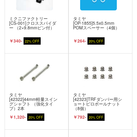
ミクニファクトリー
タミヤ
[CS-001]クロススパイダ
[OP-1855]5.5x0.5mm
ー （2×9.8mmピン付）
POMスペーサー（4個）
￥340-
￥264-
22% OFF
20% OFF
タミヤ
タミヤ
[42322]44mm軽量スイン
[42323]TRFダンパー用シ
グシャフト （強化タイ
ョートピロボールナット
プ）2本
（8個）
￥1,320-
￥792-
20% OFF
20% OFF