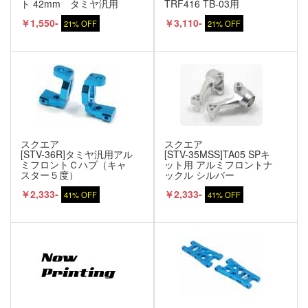
ト 42mm タミヤ汎用
TRF416 TB-03用
￥1,550-
￥3,110-
21% OFF
21% OFF
スクエア
スクエア
[STV-36R]タミヤ汎用アル
[STV-35MSS]TA05 SPキ
ミフロントＣハブ（キャ
ット用 アルミフロントナ
スター５度）
ックル シルバー
￥2,333-
￥2,333-
41% OFF
41% OFF