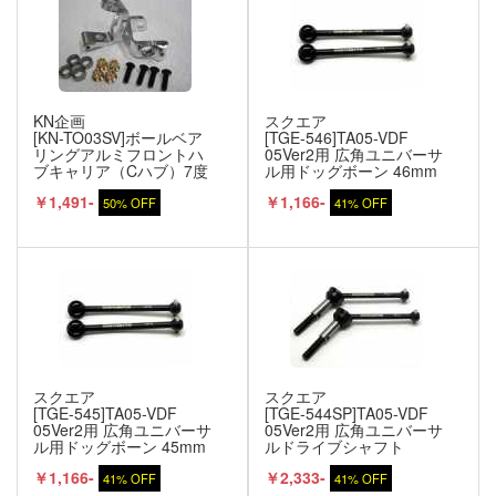
KN企画
スクエア
[KN-TO03SV]ボールベア
[TGE-546]TA05-VDF
リングアルミフロントハ
05Ver2用 広角ユニバーサ
ブキャリア（Cハブ）7度
ル用ドッグボーン 46mm
タミヤ用 シルバー
￥1,491-
￥1,166-
50% OFF
41% OFF
スクエア
スクエア
[TGE-545]TA05-VDF
[TGE-544SP]TA05-VDF
05Ver2用 広角ユニバーサ
05Ver2用 広角ユニバーサ
ル用ドッグボーン 45mm
ルドライブシャフト
44mm
￥1,166-
￥2,333-
41% OFF
41% OFF