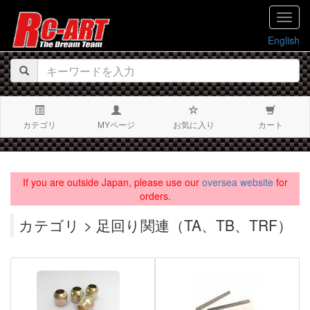
navig
English
カテゴリ
MYページ
お気に入り
カート
If you are outside Japan, please use our
oversea website
for
orders.
カテゴリ > 足回り関連（TA、TB、TRF）