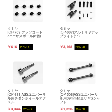
タミヤ
タミヤ
[OP-709]フッソコート
[OP-687]アルミリヤアッ
5mmサスボール(8個)
プライト(1°)
￥616-
￥3,168-
20% OFF
20% OFF
タミヤ
タミヤ
[OP-681]ASSユニバーサ
[OP-506]ASSユニバーサ
ル用チタンホイールアク
ル用39mm軽量リヤSシャ
スル
フト
￥3,344-
￥1,320-
20% OFF
20% OFF