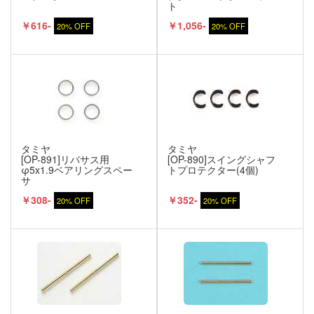
ト
￥616-
￥1,056-
20% OFF
20% OFF
タミヤ
タミヤ
[OP-891]リバサス用
[OP-890]スイングシャフ
φ5x1.9ベアリングスペー
トプロテクター(4個)
サ
￥308-
￥352-
20% OFF
20% OFF