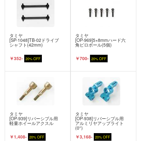
タミヤ
タミヤ
[SP-1048]TB-02ドライブ
[OP-969]5×8mmハード六
シャフト(42mm)
角ピロボール(5個)
￥352-
￥700-
20% OFF
20% OFF
タミヤ
タミヤ
[OP-939]リバーシブル用
[OP-938]リバーシブル用
軽量ホイールアクスル
アルミリヤアップライト
(0°)
￥1,408-
￥3,168-
20% OFF
20% OFF