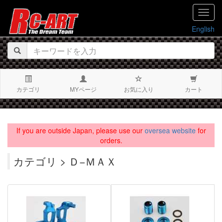
navig
English
カテゴリ
MYページ
お気に入り
カート
If you are outside Japan, please use our
oversea website
for
orders.
カテゴリ > Ｄ−ＭＡＸ