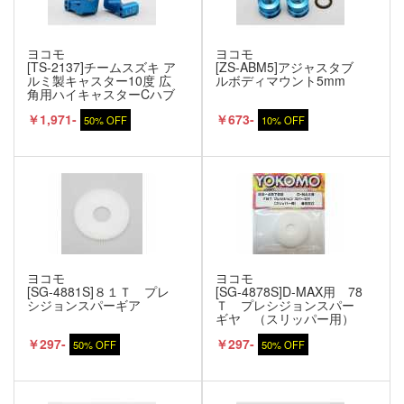
ヨコモ
ヨコモ
[TS-2137]チームスズキ ア
[ZS-ABM5]アジャスタブ
ルミ製キャスター10度 広
ルボディマウント5mm
角用ハイキャスターCハブ
￥1,971-
￥673-
50% OFF
10% OFF
ヨコモ
ヨコモ
[SG-4881S]８１Ｔ プレ
[SG-4878S]D-MAX用 78
シジョンスパーギア
Ｔ プレシジョンスパー
ギヤ （スリッパー用）
￥297-
￥297-
50% OFF
50% OFF