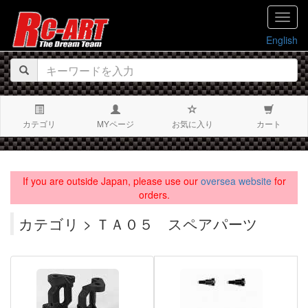
navig
English
カテゴリ
MYページ
お気に入り
カート
If you are outside Japan, please use our
oversea website
for
orders.
カテゴリ > ＴＡ０５ スペアパーツ