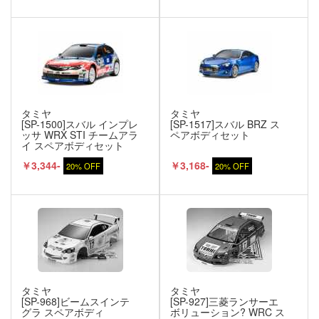
タミヤ
タミヤ
[SP-1500]スバル インプレ
[SP-1517]スバル BRZ ス
ッサ WRX STI チームアラ
ペアボディセット
イ スペアボディセット
￥3,344-
￥3,168-
20% OFF
20% OFF
タミヤ
タミヤ
[SP-968]ビームスインテ
[SP-927]三菱ランサーエ
グラ スペアボディ
ボリューション? WRC ス