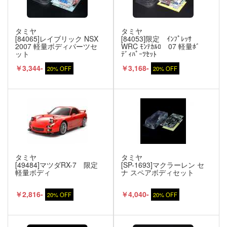
タミヤ
タミヤ
[84065]レイブリック NSX
[84053]限定 ｲﾝﾌﾟﾚｯｻ
2007 軽量ボディパーツセ
WRC ﾓﾝﾃｶﾙﾛ 07 軽量ﾎﾞ
ット
ﾃﾞｨﾊﾟｰﾂｾｯﾄ
￥3,344-
￥3,168-
20% OFF
20% OFF
タミヤ
タミヤ
[49484]マツダRX-7 限定
[SP-1693]マクラーレン セ
軽量ボディ
ナ スペアボディセット
￥2,816-
￥4,040-
20% OFF
20% OFF