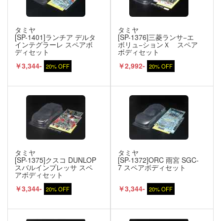
タミヤ
タミヤ
[SP-1401]ランチア デルタ
[SP-1376]三菱ランサ−エ
インテグラーレ スペアボ
ボリュ−ションＸ スペア
ディセット
ボディセット
￥3,344-
￥2,992-
20% OFF
20% OFF
タミヤ
タミヤ
[SP-1375]クスコ DUNLOP
[SP-1372]ORC 雨宮 SGC-
スバルインプレッサ スペ
7 スペアボディセット
アボディセット
￥3,344-
￥3,344-
20% OFF
20% OFF