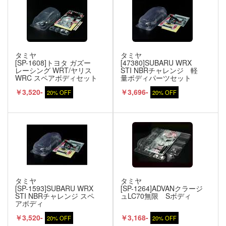
タミヤ
タミヤ
[SP-1608]トヨタ ガズー
[47380]SUBARU WRX
レーシング WRT/ヤリス
STI NBRチャレンジ 軽
WRC スペアボディセット
量ボディパーツセット
￥3,520-
￥3,696-
20% OFF
20% OFF
タミヤ
タミヤ
[SP-1593]SUBARU WRX
[SP-1264]ADVANクラージ
STI NBRチャレンジ スペ
ュLC70無限 Sボディ
アボディ
￥3,520-
￥3,168-
20% OFF
20% OFF