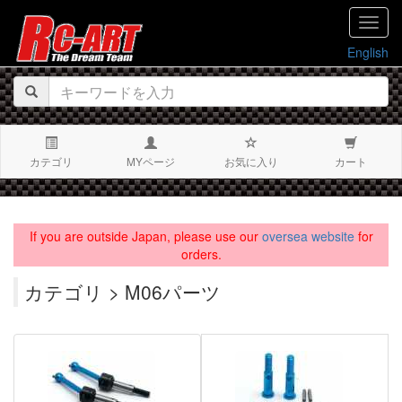
navig
English
カテゴリ
MYページ
お気に入り
カート
If you are outside Japan, please use our
oversea website
for
orders.
カテゴリ > M06パーツ