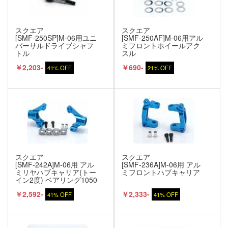
スクエア
スクエア
[SMF-250SP]M-06用ユニ
[SMF-250AF]M-06用アル
バーサルドライブシャフ
ミフロントホイールアク
トル
スル
￥2,203-
￥690-
41% OFF
21% OFF
スクエア
スクエア
[SMF-242A]M-06用 アル
[SMF-236A]M-06用 アル
ミリヤハブキャリア(トー
ミフロントハブキャリア
イン2度) ベアリング1050
仕様
￥2,592-
￥2,333-
41% OFF
41% OFF