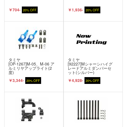
￥704-
￥1,936-
20% OFF
20% OFF
タミヤ
タミヤ
[OP-1267]M-05、M-06 ア
[92227]Mシャーシハイグ
ルミリヤアップライト(2
レードアルミダンパーセ
度)
ット(シルバー)
￥3,344-
￥4,928-
20% OFF
20% OFF