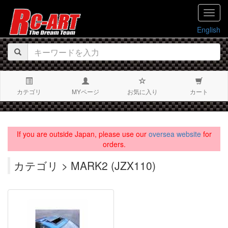
navig
English
カテゴリ
MYページ
お気に入り
カート
If you are outside Japan, please use our
oversea website
for
orders.
カテゴリ > MARK2 (JZX110)