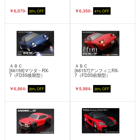
￥6,070-
￥6,350-
20% OFF
41% OFF
ＡＢＣ
ＡＢＣ
[66159]マツダ・RX-
[66157]アンフィニRX-
7（FD3S後期型）
7（FD3S前期型）
￥6,864-
￥5,984-
20% OFF
20% OFF