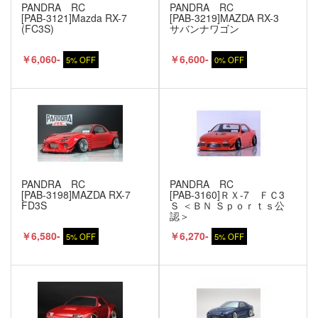
PANDRA RC
PANDRA RC
[PAB-3121]Mazda RX-7
[PAB-3219]MAZDA RX-3
(FC3S)
サバンナワゴン
￥6,060-
￥6,600-
5% OFF
0% OFF
PANDRA RC
PANDRA RC
[PAB-3198]MAZDA RX-7
[PAB-3160]ＲＸ-7 ＦＣ3
FD3S
Ｓ ＜ＢＮ Ｓｐｏｒｔｓ公
認＞
￥6,580-
￥6,270-
5% OFF
5% OFF