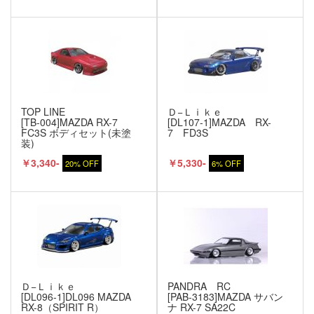
TOP LINE
Ｄ−Ｌｉｋｅ
[TB-004]MAZDA RX-7
[DL107-1]MAZDA RX-
FC3S ボディセット(未塗
7 FD3S
装)
￥3,340-
￥5,330-
20% OFF
6% OFF
Ｄ−Ｌｉｋｅ
PANDRA RC
[DL096-1]DL096 MAZDA
[PAB-3183]MAZDA サバン
RX-8（SPIRIT R）
ナ RX-7 SA22C