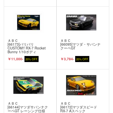
ＡＢＣ
ＡＢＣ
[66173]バリバリ
[66095]マツダ・サバンナ
CUSTOM!! RX-7 Rocket
クーペGT
Bunny 1/10ボディ
￥11,000-
￥3,784-
20% OFF
20% OFF
ＡＢＣ
ＡＢＣ
[66144]マツダサバンナク
[66172]マツダスピード
ーペGT レーシング仕様
RX-7 Aスペック