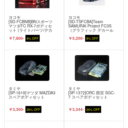
ヨコモ
ヨコモ
[SD-FCBNB]BNスポーツ
[SD-TSFCBA]Team
マツダFC RX-7ボディセ
SAMURAI Project FC3S
ット (ライトパーツ/デカ
（グラフィック デカール
ール付
無し）ボディセット
￥7,800-
￥5,200-
9% OFF
9% OFF
タミヤ
タミヤ
[SP-1619]マツダ MAZDA3
[SP-1372]ORC 雨宮 SGC-
スペアボディセット
7 スペアボディセット
￥3,300-
￥3,344-
25% OFF
20% OFF