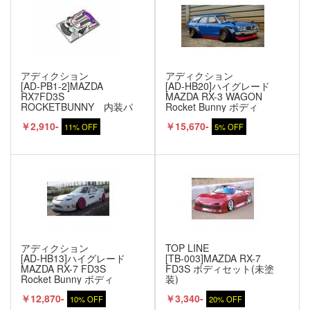
アディクション
アディクション
[AD-PB1-2]MAZDA
[AD-HB20]ハイグレード
RX7FD3S
MAZDA RX-3 WAGON
ROCKETBUNNY 内装パ
Rocket Bunny ボディ
ーツ
￥2,910-
￥15,670-
11% OFF
5% OFF
アディクション
TOP LINE
[AD-HB13]ハイグレード
[TB-003]MAZDA RX-7
MAZDA RX-7 FD3S
FD3S ボディセット(未塗
Rocket Bunny ボディ
装)
￥12,870-
￥3,340-
10% OFF
20% OFF