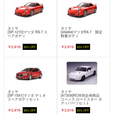
タミヤ
タミヤ
[SP-1270]マツダ RX-7 ス
[49484]マツダRX-7 限定
ペアボディ
軽量ボディ
￥2,816-
￥2,816-
20% OFF
20% OFF
タミヤ
タミヤ
[SP-1591]マツダ デミオ
[47309]RC特別企画商品
スペアボディセット
ユーノス ロードスター ボ
ディパーツセット
￥2,816-
￥2,816-
20% OFF
20% OFF