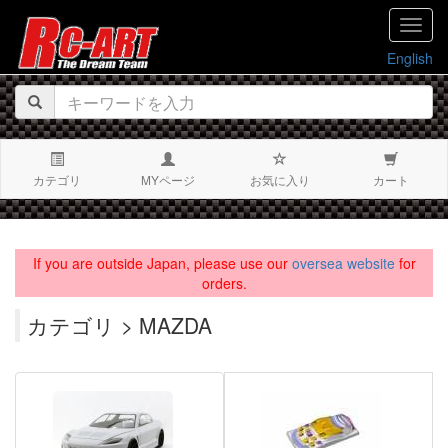
navig
English
カテゴリ
MYページ
お気に入り
カート
If you are outside Japan, please use our
oversea website
for
orders.
カテゴリ > MAZDA