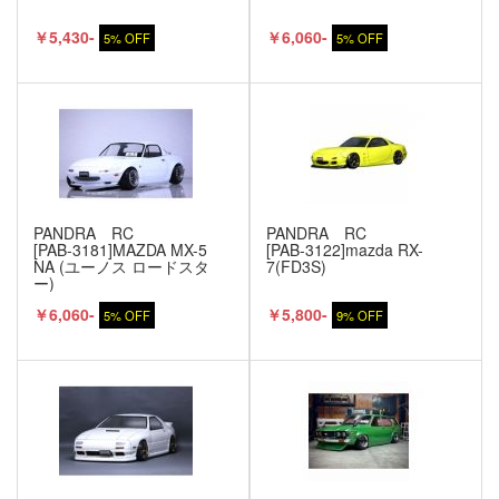
￥5,430-
￥6,060-
5% OFF
5% OFF
PANDRA RC
PANDRA RC
[PAB-3181]MAZDA MX-5
[PAB-3122]mazda RX-
NA (ユーノス ロードスタ
7(FD3S)
ー)
￥6,060-
￥5,800-
5% OFF
9% OFF