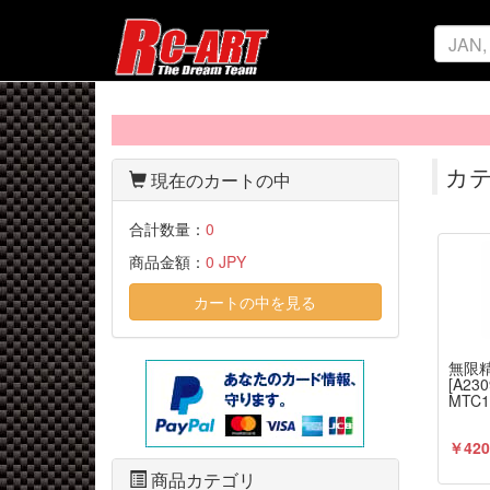
カテ
現在のカートの中
合計数量：
0
商品金額：
0 JPY
カートの中を見る
無限
[A2
MTC1
￥420
商品カテゴリ