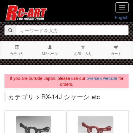
navig
English
カテゴリ
MYページ
お気に入り
カート
If you are outside Japan, please use our
oversea website
for
orders.
カテゴリ > RX-14J シャーシ etc