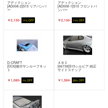
アディクション
アディクション
[AD008-2]S15 リアバンパ
[AD008-1]S15 フロントバ
ー
ンパー
￥2,130-
￥2,130-
11% OFF
11% OFF
D-CRAFT
ＡＢＣ
[DC6]後付サンルーフキッ
[66739]S15シルビア 純正
ト
サイドステップ
￥1,080-
￥1,584-
1% OFF
20% OFF