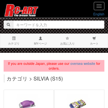
navig
English
カテゴリ
MYページ
お気に入り
カート
If you are outside Japan, please use our
oversea website
for
orders.
カテゴリ > SILVIA (S15)