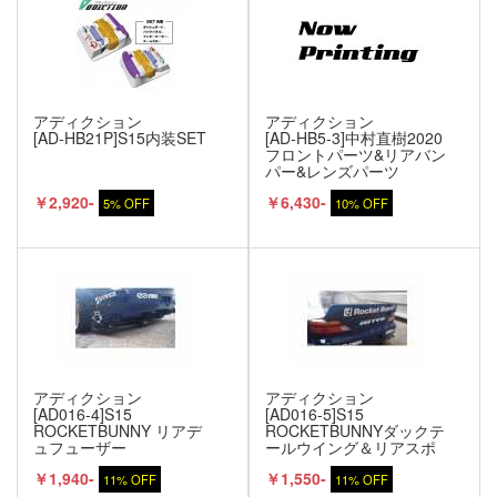
アディクション
アディクション
[AD-HB21P]S15内装SET
[AD-HB5-3]中村直樹2020
フロントパーツ&リアバン
パー&レンズパーツ
￥2,920-
￥6,430-
5% OFF
10% OFF
アディクション
アディクション
[AD016-4]S15
[AD016-5]S15
ROCKETBUNNY リアデ
ROCKETBUNNYダックテ
ュフューザー
ールウイング＆リアスポ
イラー
￥1,940-
￥1,550-
11% OFF
11% OFF